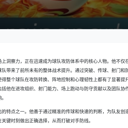
场上洞察力，正在迅速成为球队攻防体系中的核心人物。他不仅
球队带来了前所未有的整体战术提升。通过突破、传球、射门和
使得整个球队在攻防转换、阵地控制和心理韧性上都有了显著提
包括他在进攻组织、射门能力、场上跑动与防守贡献以及团队协
响。
出的特点之一。他善于通过精准的传球和快速的判断，为队友创
在关键时刻做出正确选择，从而打破对手防线。