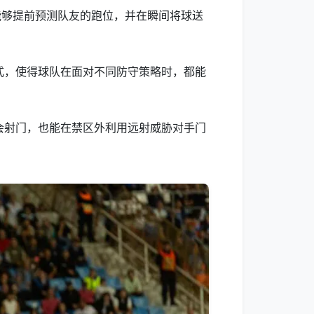
能够提前预测队友的跑位，并在瞬间将球送
式，使得球队在面对不同防守策略时，都能
会射门，也能在禁区外利用远射威胁对手门