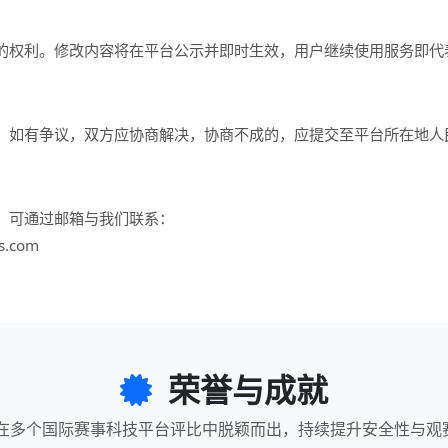
的权利。修改内容将在平台公示并即时生效，用户继续使用服务即代
。如有争议，双方应协商解决，协商不成的，应提交至平台所在地人
，可通过邮箱与我们联系：
s.com
荣誉与成就
 在多个国际赛事科技平台评比中脱颖而出，持续提升安全性与观