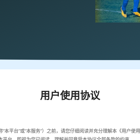
用户使用协议
“本平台”或“本服务”）之前，请您仔细阅读并充分理解本《用户使用
本平台，即视为您已阅读、理解并同意受本协议全部条款的约束。