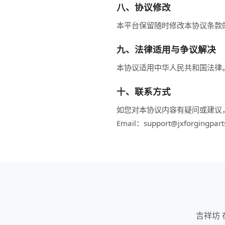
八、协议修改
本平台保留随时修改本协议条款
九、法律适用与争议解决
本协议适用中华人民共和国法律
十、联系方式
如您对本协议内容有疑问或建议
Email：support@jxforgingpart
吉祥坊