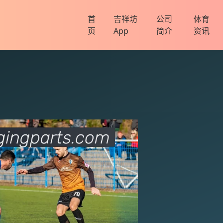
首
吉祥坊
公司
体育
页
App
简介
资讯