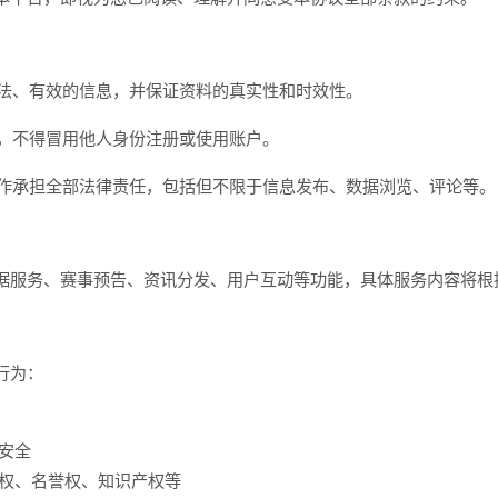
合法、有效的信息，并保证资料的真实性和时效性。
户，不得冒用他人身份注册或使用账户。
操作承担全部法律责任，包括但不限于信息发布、数据浏览、评论等。
据服务、赛事预告、资讯分发、用户互动等功能，具体服务内容将根
行为：
安全
权、名誉权、知识产权等