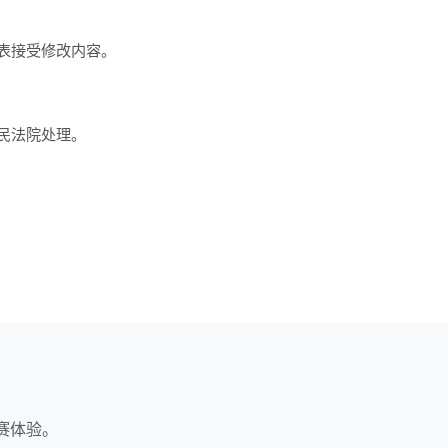
表接受修改内容。
民法院处理。
赛体验。