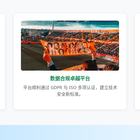
数据合规卓越平台
平台顺利通过 GDPR 与 ISO 多项认证，建立技术
安全新标准。