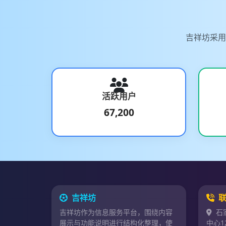
吉祥坊采用
活跃用户
67,200
吉祥坊
吉祥坊作为信息服务平台，围绕内容
石
展示与功能说明进行结构化整理，使
中心1