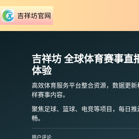
吉祥坊
全球体育赛事直
体验
高效体育服务平台整合资源，数据更新
样赛事内容。
聚焦足球、篮球、电竞等项目，
每日推
畅。
用户评论