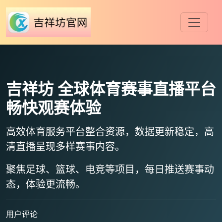
吉祥坊
全球体育赛事直播平台
畅快观赛体验
高效体育服务平台整合资源，数据更新稳定，
高
清直播
呈现多样赛事内容。
聚焦足球、篮球、电竞等项目，
每日推送赛事动
态
，体验更流畅。
用户评论