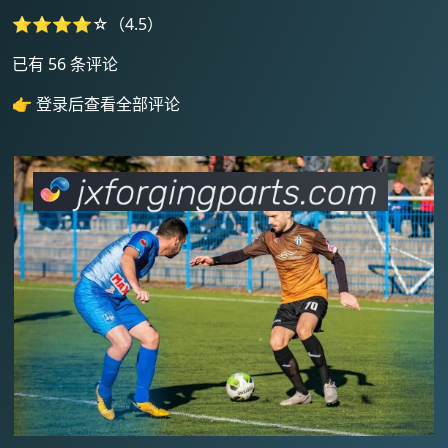
⭐⭐⭐⭐☆（4.5）
已有 56 条评论
👉 登录后查看全部评论