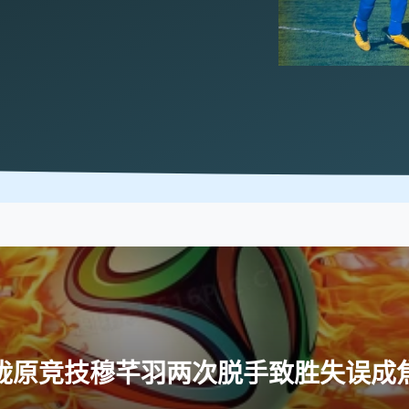
陇原竞技穆芊羽两次脱手致胜失误成