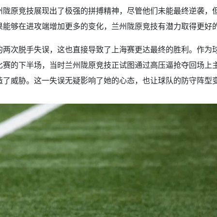
州陇原竞技展现出了极强的拼搏精神，尽管他们未能最终逆袭，
果能够在进攻端增加更多的变化，兰州陇原竞技有潜力取得更好
的两次脱手失误，这也直接导致了上海赛更达最终的胜利。作为
比赛的下半场，当时兰州陇原竞技正试图通过高压逼抢夺回场上
造了威胁。这一失误无疑影响了她的心态，也让球队的防守阵型