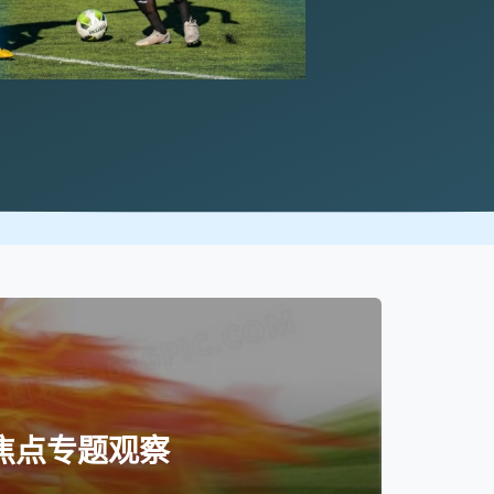
焦点专题观察