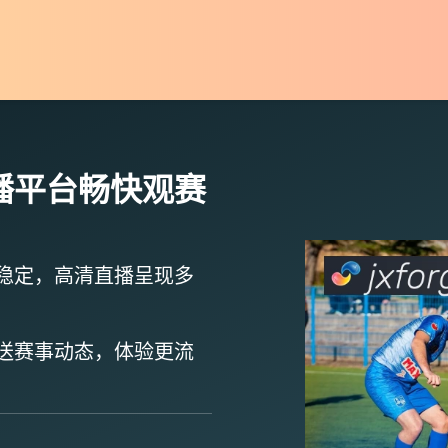
播平台畅快观赛
稳定，
高清直播
呈现多
送赛事动态
，体验更流