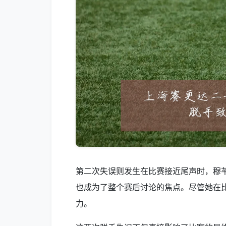
第二次失误则发生在比赛接近尾声时，穆
也成为了整个赛后讨论的焦点。尽管她在
力。