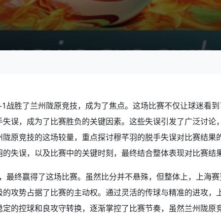
-1战胜了兰州陇原竞技，成为了焦点。这场比赛不仅让球迷看
手失误，成为了比赛胜负的关键因素。这些失误引发了广泛讨论
州陇原竞技的这场较量，重点探讨穆芊羽的脱手失误对比赛结果
羽的失误，以及比赛中的关键时刻，最终结合整体表现对比赛结
技，最终赢得了这场比赛。虽然比分并不悬殊，但整体上，上海
极的攻势占据了比赛的主动权。通过灵活的传球与精准的进攻，
稳定的控球和良攻守转换，逐渐掌控了比赛节奏，虽然兰州陇原