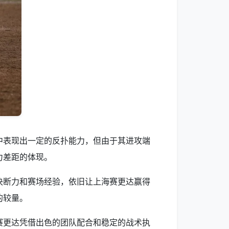
中表现出一定的反扑能力，但由于其进攻端
力差距的体现。
决断力和赛场经验，依旧让上海赛更达赢得
的较量。
赛更达凭借出色的团队配合和稳定的战术执