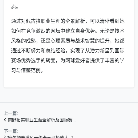
质。
通过对佩古拉职业生涯的全景解析，可以清晰看到她
如何在竞争激烈的网坛中建立自身优势。无论是技术
风格的成熟，还是心理素质与战术智慧的提升，她都
通过不断努力和总结经验，实现了从潜力新星到国际
赛场优秀选手的转变，为网球爱好者提供了丰富的学
习与借鉴范例。
上一篇：
南野拓实职业生涯全解析及国际赛…
下一篇：
汉密尔顿赛道风云传奇再现极速人