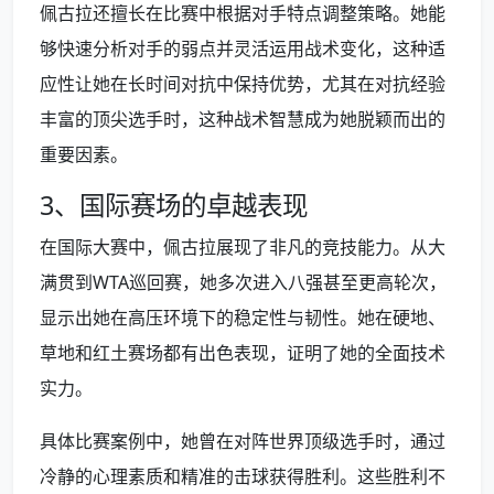
佩古拉还擅长在比赛中根据对手特点调整策略。她能
够快速分析对手的弱点并灵活运用战术变化，这种适
应性让她在长时间对抗中保持优势，尤其在对抗经验
丰富的顶尖选手时，这种战术智慧成为她脱颖而出的
重要因素。
3、国际赛场的卓越表现
在国际大赛中，佩古拉展现了非凡的竞技能力。从大
满贯到WTA巡回赛，她多次进入八强甚至更高轮次，
显示出她在高压环境下的稳定性与韧性。她在硬地、
草地和红土赛场都有出色表现，证明了她的全面技术
实力。
具体比赛案例中，她曾在对阵世界顶级选手时，通过
冷静的心理素质和精准的击球获得胜利。这些胜利不