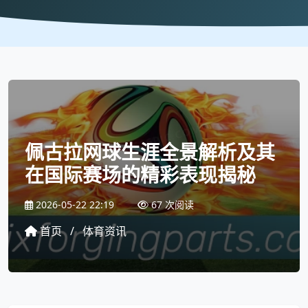
佩古拉网球生涯全景解析及其
在国际赛场的精彩表现揭秘
2026-05-22 22:19
67 次阅读
首页
/
体育资讯