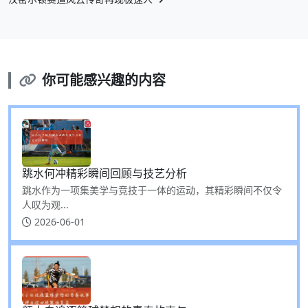
你可能感兴趣的内容
跳水何冲精彩瞬间回顾与技艺分析
跳水作为一项集美学与竞技于一体的运动，其精彩瞬间不仅令
人叹为观...
2026-06-01