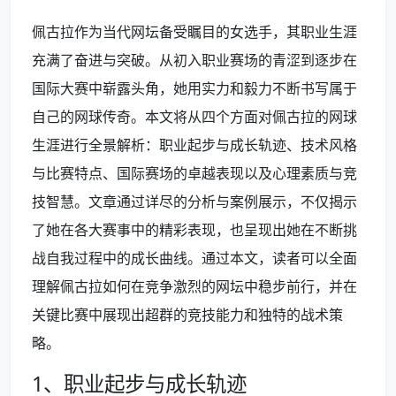
佩古拉作为当代网坛备受瞩目的女选手，其职业生涯
充满了奋进与突破。从初入职业赛场的青涩到逐步在
国际大赛中崭露头角，她用实力和毅力不断书写属于
自己的网球传奇。本文将从四个方面对佩古拉的网球
生涯进行全景解析：职业起步与成长轨迹、技术风格
与比赛特点、国际赛场的卓越表现以及心理素质与竞
技智慧。文章通过详尽的分析与案例展示，不仅揭示
了她在各大赛事中的精彩表现，也呈现出她在不断挑
战自我过程中的成长曲线。通过本文，读者可以全面
理解佩古拉如何在竞争激烈的网坛中稳步前行，并在
关键比赛中展现出超群的竞技能力和独特的战术策
略。
1、职业起步与成长轨迹