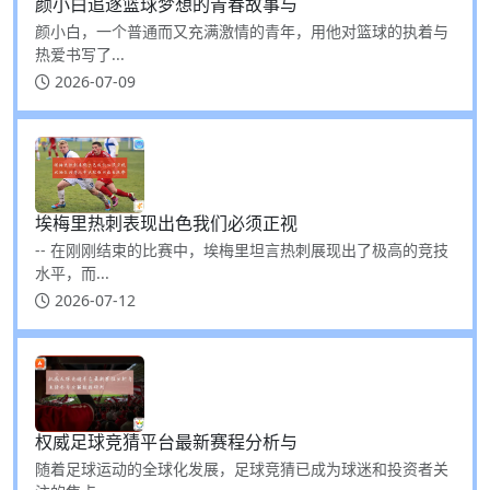
颜小白追逐篮球梦想的青春故事与
颜小白，一个普通而又充满激情的青年，用他对篮球的执着与
热爱书写了...
2026-07-09
埃梅里热刺表现出色我们必须正视
-- 在刚刚结束的比赛中，埃梅里坦言热刺展现出了极高的竞技
水平，而...
2026-07-12
权威足球竞猜平台最新赛程分析与
随着足球运动的全球化发展，足球竞猜已成为球迷和投资者关