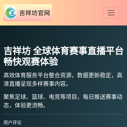
吉祥坊
全球体育赛事直播平台
畅快观赛体验
高效体育服务平台整合资源，数据更新稳定，
高
清直播
呈现多样赛事内容。
聚焦足球、篮球、电竞等项目，
每日推送赛事动
态
，体验更流畅。
用户评论