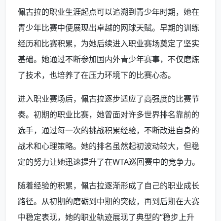
佩古拉的职业生涯起点可以追溯到青少年时期，她在
青少年比赛中便展现出卓越的网球天赋。早期的训练
经历和比赛积累，为她后续进入职业赛场奠定了坚实
基础。她通过不断参加国内外青少年赛事，不仅磨炼
了技术，也培养了在压力环境下的比赛心态。
进入职业赛场后，佩古拉逐步适应了高强度的比赛节
奏。初期的职业比赛，她曾面对许多世界排名靠前的
选手，通过每一次的挑战积累经验，不断改进自身的
战术和心理策略。她的排名虽然起初波动较大，但稳
定的努力让她迅速提升了在WTA巡回赛中的竞争力。
随着经验的积累，佩古拉逐渐形成了自己的职业成长
路径。从初期的磨砺到中期的突破，再到后期在大赛
中稳定表现，她的职业轨迹展现了典型的“稳步上升