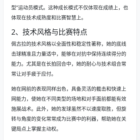
型”运动员模式。这种成长模式不仅体现在成绩上，也
体现在技术成熟度和比赛智慧上。
2、技术风格与比赛特点
佩古拉的技术风格以全面性和稳定性著称，她的底线
击球精准且力量适中，能够在对抗中保持连续得分的
能力。尤其是在长拍回合中，她的耐心与技术组合常
常让对手疲于应付。
她在网前的表现同样出色，具备灵活的截击和快速上
网能力，使她在不同类型的场地和对手面前都能有效
施展战术。此外，她的发球虽然不以速度取胜，但旋
转与角度的变化常常成为比赛中的利器，帮助她在关
键局点上掌握主动权。