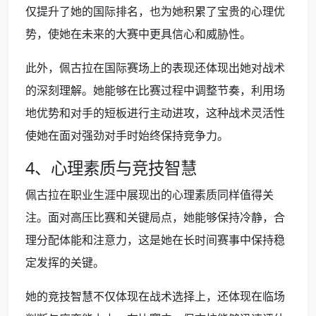
仅提升了她的国际排名，也为她积累了宝贵的心理优
势，使她在未来的大赛中更具信心和威胁性。
此外，佩古拉在国际赛场上的表现还体现出她对战术
的深刻理解。她能够在比赛过程中调整节奏，利用场
地优势和对手的短板进行主动进攻，这种战术灵活性
使她在面对强劲对手时始终保持竞争力。
4、心理素质与竞技智慧
佩古拉在职业生涯中展现出的心理素质同样值得关
注。面对高压比赛和关键局点，她能够保持冷静，合
理分配体能和注意力，这是她在长时间赛事中保持稳
定发挥的关键。
她的竞技智慧不仅体现在战术选择上，还体现在临场